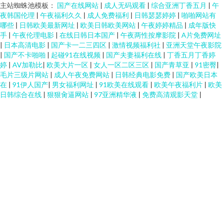
主站蜘蛛池模板：
国产在线网站
|
成人无码观看
|
综合亚洲丁香五月
|
午
夜韩国伦理
|
午夜福利久久
|
成人免费福利
|
日韩瑟瑟婷婷
|
啪啪网站有
哪些
|
日韩欧美最新网址
|
欧美日韩欧美网站
|
午夜婷婷精品
|
成年版快
手
|
午夜伦理电影
|
在线日韩日本国产
|
午夜两性按摩影院
|
A片免费网址
|
日本高清电影
|
国产卡一二三四区
|
激情视频福利社
|
亚洲天堂午夜影院
|
国产不卡啪啪
|
起碰91在线视频
|
国产夫妻福利在线
|
丁香五月丁香婷
婷
|
AV加勒比
|
欧美大片一区
|
女人一区二区三区
|
国产青草亚
|
91密臀
|
毛片三级片网站
|
成人午夜免费网站
|
日韩经典电影免费
|
国产欧美日本
在
|
91伊人国产
|
男女福利网址
|
91欧美在线观看
|
欧美午夜福利片
|
欧美
日韩综合在线
|
狠狠肏逼网站
|
97亚洲精华液
|
免费高清观影天堂
|