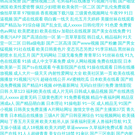
韩高清免费
国产激情视频三区
宅男福利在线播放
91视频污导航
国产啪亚
洲国
欧美性爱密臀
疯狂少妇喷潮
欧美肏屄一区二区
国产乱伦免费观看
偷拍草草草
97狠狠插
香蕉视频下载污版
三级黄色视频网址
午夜99
91日
逼视频
国产成在线观看
萌白酱一线天
乱伦五月天婷婷
美腿丝袜在线观看
国产精品3p
91综合碰
国产乱女乱
成人xxxxx
日韩伦理片
91色爱
免费黄
色av网址
欧美肥老妇
欧美在线tv
加勒比在线视屏
国产美女在线免费
91
香蕉污APP
国产高清自拍一区
第一页草草影院
韩日成人
精品福利
91天
堂一区二区
日韩a级电影
国产二区高清
国产www视频
国产粉嫩
国产男女
猛视频
91社在线看
欧美日韩黄色片
变态另态另类2
91李宗精品
黑丝袜自
慰喷水
乱伦五月
国产无码网站
三级无毒免费
青青草51
91丝袜在线
91九
色在线观看
91插
成人中文字幕免费
成年人网站视频
免费在线影院
日本
欧美第一页
国产ts在线观看
午夜影院国产在线
91操在线观看
日韩在线播
放视频
成人大片一级天天
内射性爱网址大全
欧美社区第一页
欧美在线视
频播放
91视频污污污
超碰在线公开
AV蜜桃吃瓜
日本欧美在线看
国产精
选免费视频
国产精品91视频
69热最新网址
无码白丝强行免费
激情影院
日韩
久草123
福利欧美在线
成人片无码
日韩成人极品视频
国产在线诱惑
乱人xxxxx
超黄无码
三级黄色图片
91免费看视频
精品午夜福利网
精品亚
洲成a人
国产精品萌白酱
日本理论
91操电影
91一区
成人精品无
91国产
小视频
日韩美女免费直播
A片网站网址
激情文学色
国产主播第37页
青久
青青
日本精品在线播放
三级A片
国产日韩亚洲综合
91短视频网站
欧美骚
网站
丁香五月天亚洲
欧美大粗吊人妖
深夜福利亚洲
人兽福利导航
91叉
叉操小骚逼
成人18视频
欧美大鸡吧
草逼wwww
久草福利免费试看
岛国
国产在线
91人人超碰青青
美女白丝18禁
91肏比
国产三区电影
国产内射