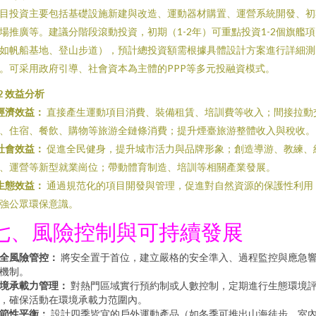
目投資主要包括基礎設施新建與改造、運動器材購置、運營系統開發、初
場推廣等。建議分階段滾動投資，初期（1-2年）可重點投資1-2個旗艦
如帆船基地、登山步道），預計總投資額需根據具體設計方案進行詳細測
。可采用政府引導、社會資本為主體的PPP等多元投融資模式。
.2 效益分析
經濟效益：
直接產生運動項目消費、裝備租賃、培訓費等收入；間接拉動
、住宿、餐飲、購物等旅游全鏈條消費；提升煙臺旅游整體收入與稅收。
社會效益：
促進全民健身，提升城市活力與品牌形象；創造導游、教練、
、運營等新型就業崗位；帶動體育制造、培訓等相關產業發展。
生態效益：
通過規范化的項目開發與管理，促進對自然資源的保護性利用
強公眾環保意識。
七、風險控制與可持續發展
全風險管控：
將安全置于首位，建立嚴格的安全準入、過程監控與應急
機制。
境承載力管理：
對熱門區域實行預約制或人數控制，定期進行生態環境
，確保活動在環境承載力范圍內。
節性平衡：
設計四季皆宜的戶外運動產品（如冬季可推出山海徒步、室