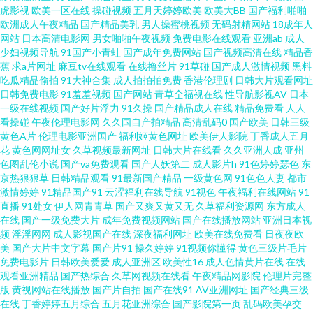
91c网站 超碰97中文 欧色图综合 午夜av网 超碰在线一起 激情小色网 日韩VA
虎影视
欧美一区在线
操碰视频
五月天婷婷欧美
欧美大BB
国产福利啪啪
欧洲成人午夜精品
国产精品美乳
男人操蜜桃视频
无码射精网站
18成年人
五月花成人 午夜视频97 天天草视频 AV福利页 国产精选9191 欧美性交一二三
网站
日本高清电影网
男女啪啪午夜视频
免费电影在线观看
亚洲ab
成人
少妇视频导航
91国产小青蛙
国产成年免费网站
国产视频高清在线
精品香
蕉
求a片网址
麻豆tv在线观看
在线撸丝片
91草碰
国产成人激情视频
黑料
区 五月超碰在线婷婷 91超碰人人在线 A片视屏 久久国产三级久久 日韩一级
吃瓜精品偷拍
91大神合集
成人拍拍拍免费
香港伦理剧
日韩大片观看网址
日韩免费电影
91羞羞视频
国产网站
青草全福视在线
性导航影视AV
日本
免费观看 51色女婷婷导航 日本中文字幕成人 欧洲爽爽网 另类口性交爱 99热
一级在线视频
国产好片浮力
91久操
国产精品成人在线
精品免费看
人人
看操碰
午夜伦理电影网
久久国自产拍精品
高清乱码0
国产欧美
日韩三级
黄色A片
伦理电影亚洲国产
福利姬黄色网址
欧美伊人影院
丁香成人五月
都是精品 国产精品日韩久久 日本美女黄色 91桃色神马 超碰精品在线 超碰在
花
黄色网网址女
久草视频最新网址
日韩大片在线看
久久亚洲人成
亚州
色图乱伦小说
国产va免费观看
国产人妖第二
成人影片h
91色婷婷瑟色
东
线香蕉 www日夜夜无码 a含羞草无码视 老司机色综合 日韩色逼 91久久大香
京热狠狠草
日韩精品观看
91最新国产精品
一级黄色网
91色色人妻
都市
激情婷婷
91精品国产91
云涩福利在线导航
91视色
午夜福利在线网站
91
直播
91处女
伊人网青青草
国产又爽又黄又无
久草福利资源网
东方成人
蕉 成人福利视频影院 人人插人人操 日韩天美成人 午夜操B影院 成人αⅴ免费
在线
国产一级免费大片
成年免费视频网站
国产在线播放网站
亚洲日本视
频
淫淫网网
成人影视国产在线
深夜福利网址
欧美在线免费看
日夜夜欧
麻豆传媟精选集 久久三级片AV 日韩素人在线一区 91黄色下载 成人777 玖玖
美
国产大片中文字幕
国产片91
操久婷婷
91视频你懂得
黄色三级片毛片
免费电影片
日韩欧美爱爱
成人亚洲区
欧美性16
成人色情黄片在线
在线
观看亚洲精品
国产热综合
久草网视频在线看
午夜精品网影院
伦理片完整
爱导航 日本极品午夜剧场 香蕉肏屄网 91最新福利视频 黑丝网址 欧美怡红院
版
黄视网站在线播放
国产片自拍
国产在线91
AV亚洲网址
国产经典三级
在线
丁香婷婷五月综合
五月花亚洲综合
国产影院第一页
乱码欧美孕交