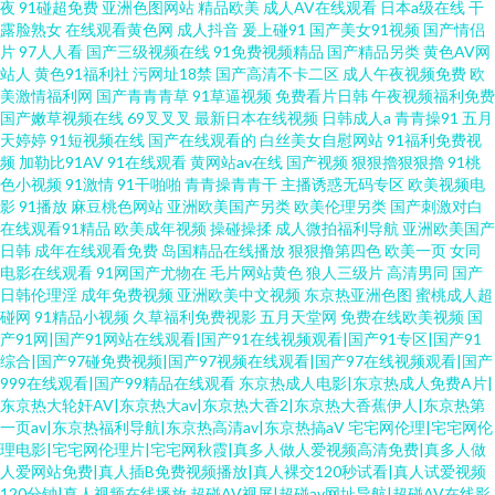
夜
91碰超免费
亚洲色图网站
精品欧美
成人AV在线观看
日本a级在线
干
露脸熟女
在线观看黄色网
成人抖音
爰上碰91
国产美女91视频
国产情侣
片
97人人看
国产三级视频在线
91免费视频精品
国产精品另类
黄色AV网
站人
黄色91福利社
污网址18禁
国产高清不卡二区
成人午夜视频免费
欧
美激情福利网
国产青青青草
91草逼视频
免费看片日韩
午夜视频福利免费
国产嫩草视频在线
69叉叉叉
最新日本在线视频
日韩成人a
青青操91
五月
天婷婷
91短视频在线
国产在线观看的
白丝美女自慰网站
91福利免费视
频
加勒比91AV
91在线观看
黄网站av在线
国产视频
狠狠擼狠狠擼
91桃
色小视频
91激情
91干啪啪
青青操青青干
主播诱惑无码专区
欧美视频电
影
91播放
麻豆桃色网站
亚洲欧美国产另类
欧美伦理另类
国产刺激对白
在线观看91精品
欧美成年视频
操碰操揉
成人微拍福利导航
亚洲欧美国产
日韩
成年在线观看免费
岛国精品在线播放
狠狠撸第四色
欧美一页
女同
电影在线观看
91网国产尤物在
毛片网站黄色
狼人三级片
高清男同
国产
日韩伦理淫
成年免费视频
亚洲欧美中文视频
东京热亚洲色图
蜜桃成人超
碰网
91精品小视频
久草福利免费视影
五月天堂网
免费在线欧美视频
国
产91网|国产91网站在线观看|国产91在线视频观看|国产91专区|国产91
综合|国产97碰免费视频|国产97视频在线观看|国产97在线视频观看|国产
999在线观看|国产99精品在线观看
东京热成人电影|东京热成人免费A片|
东京热大轮奸AV|东京热大av|东京热大香2|东京热大香蕉伊人|东京热第
一页av|东京热福利导航|东京热高清av|东京热搞aV
宅宅网伦理|宅宅网伦
理电影|宅宅网伦理片|宅宅网秋霞|真多人做人爱视频高清免费|真多人做
人爱网站免费|真人插B免费视频播放|真人裸交120秒试看|真人试爱视频
120分钟|真人视频在线播放
超碰AV视屏|超碰av网址导航|超碰AV在线影