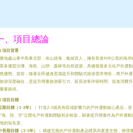
一、項目總論
.1 項目背景
臺地處山東半島東北部，依山傍海，氣候宜人，擁有長達909公里的海岸
眾多優質沙灘、海島、山巒、森林等自然資源，具備發展多元化戶外運動
然優勢。當前，隨著全民健身意識提升和體驗式旅游需求增長，將戶外運
旅游深度融合，是提升煙臺旅游吸引力、延長游客停留時間、促進消費升
重要路徑。
.2 項目目標
近期目標（1-2年）：
打造2-3個具有區域影響力的戶外運動核心產品，形
“海、陸、空”立體化戶外運動體驗初步框架，顯著提升煙臺作為戶外運動
地的知名度。
中長期目標（3-5年）：
構建完善的戶外運動產品體系與產業生態，將煙