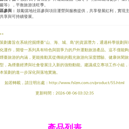
巖等），平衡旅游淡旺季。
區參與：
鼓勵當地社區參與項目運營與服務提供，共享發展紅利，實現
共享與可持續發展。
**
策劃書旨在系統挖掘煙臺“山、海、城、島”的資源潛力，通過科學規劃與
化運作，開發一系列具有特色與競爭力的戶外運動旅游產品。這不僅能夠
煙臺旅游的內涵，更能推動其從傳統的觀光旅游向深度體驗、健康休閑旅
型，為煙臺經濟與社會發展注入新的強勁動能。建議成立專項工作小組，
本策劃的進一步深化與落地實施。
如若轉載，請注明出處：http://www.fslzm.com.cn/product/55.html
更新時間：2026-08-06 03:32:35
產品列表