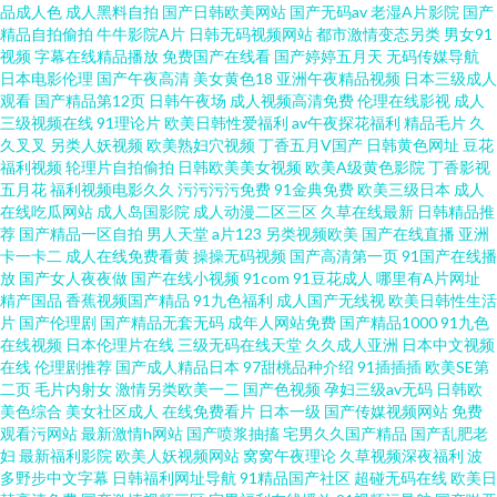
韩欧美八 91福利小视频 高清无码夜夜爽 日本高清视频网站 91免费在线 国产
品成人色
成人黑料自拍
国产日韩欧美网站
国产无码av
老湿A片影院
国产
精品自拍偷拍
牛牛影院A片
日韩无码视频网站
都市激情变态另类
男女91
视频
字幕在线精品播放
免费国产在线看
国产婷婷五月天
无码传媒导航
AV五码豆花 欧美色图最新网址 综合97超碰 超碰在线人 美女喷水网址 婷婷伊
日本电影伦理
国产午夜高清
美女黄色18
亚洲午夜精品视频
日本三级成人
观看
国产精品第12页
日韩午夜场
成人视频高清免费
伦理在线影视
成人
人网 avav在线观看 狼友在线视频91 日韩无码三级片 av撸撸com 加勒比操逼
三级视频在线
91理论片
欧美日韩性爱福利
av午夜探花福利
精品毛片
久
久叉叉
另类人妖视频
欧美熟妇穴视频
丁香五月V国产
日韩黄色网址
豆花
福利视频
轮理片自拍偷拍
日韩欧美美女视频
欧美A级黄色影院
丁香影视
深夜寂寞影院 97色色资源 海角操91
五月花
福利视频电影久久
污污污污免费
91金典免费
欧美三级日本
成人
在线吃瓜网站
成人岛国影院
成人动漫二区三区
久草在线最新
日韩精品推
荐
国产精品一区自拍
男人天堂
a片123
另类视频欧美
国产在线直播
亚洲
卡一卡二
成人在线免费看黄
操操无码视频
国产高清第一页
91国产在线播
放
国产女人夜夜做
国产在线小视频
91com
91豆花成人
哪里有A片网址
精产国品
香蕉视频国产精品
91九色福利
成人国产无线视
欧美日韩性生活
片
国产伦理剧
国产精品无套无码
成年人网站免费
国产精品1000
91九色
在线视频
日本伦理片在线
三级无码在线天堂
久久成人亚洲
日本中文视频
在线
伦理剧推荐
国产成人精品日本
97甜桃品种介绍
91插插插
欧美SE第
二页
毛片内射女
激情另类欧美一二
国产色视频
孕妇三级av无码
日韩欧
美色综合
美女社区成人
在线免费看片
日本一级
国产传媒视频网站
免费
观看污网站
最新激情h网站
国产喷浆抽搐
宅男久久国产精品
国产乱肥老
妇
最新福利影院
欧美人妖视频网站
窝窝午夜理论
久草视频深夜福利
波
多野步中文字幕
日韩福利网址导航
91精品国产社区
超碰无码在线
欧美日