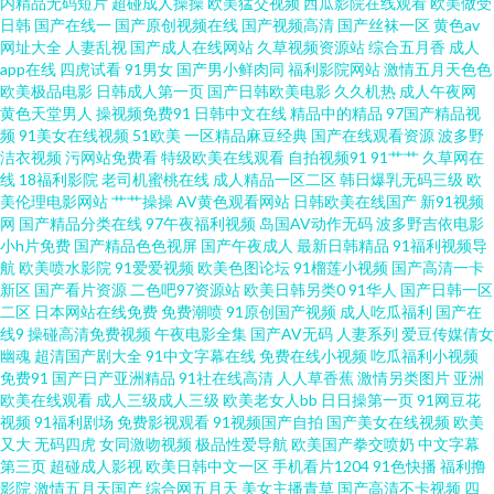
内精品无码短片
超碰成人操操
欧美猛交视频
西瓜影院在线观看
欧美做受
日韩
国产在线一
国产原创视频在线
国产视频高清
国产丝袜一区
黄色av
网址大全
人妻乱视
国产成人在线网站
久草视频资源站
综合五月香
成人
利a 91次元黄色观看 97色色亚洲成人 岛国A片 九九热成人 欧美成人香蕉网 日
app在线
四虎试看
91男女
国产男小鲜肉同
福利影院网站
激情五月天色色
欧美极品电影
日韩成人第一页
国产日韩欧美电影
久久机热
成人午夜网
韩无码内射 伊人网玖玖久 91网址成人TV www伊人久久 国产成人精 久久艹网
黄色天堂男人
操视频免费91
日韩中文在线
精品中的精品
97国产精品视
频
91美女在线视频
51欧美
一区精品麻豆经典
国产在线观看资源
波多野
洁衣视频
污网站免费看
特级欧美在线观看
自拍视频91
91艹艹
久草网在
日韩e级免费 91精品豆花 俺去也最新 国产51自拍 极品尤物视频 美日欧中少
线
18福利影院
老司机蜜桃在线
成人精品一区二区
韩日爆乳无码三级
欧
美伦理电影网站
艹艹操操
AV黄色观看网站
日韩欧美在线国产
新91视频
妇 丝袜性爱 69导航 97色色网址 超碰人人操人人爱 国产极品久久 欧美第1页
网
国产精品分类在线
97午夜福利视频
岛国AV动作无码
波多野吉依电影
小h片免费
国产精品色色视屏
国产午夜成人
最新日韩精品
91福利视频导
航
欧美喷水影院
91爱爱视频
欧美色图论坛
91榴莲小视频
国产高清一卡
日韩视频网站导航 亚洲微拍福利 91色导网站 超碰人人三级 黑料自拍网 美女
新区
国产看片资源
二色吧97资源站
欧美日韩另类0
91华人
国产日韩一区
二区
日本网站在线免费
免费潮喷
91原创国产视频
成人吃瓜福利
国产在
免费三级 日本啪啪啪视频 午夜免费体验 91蜜臀不卡 久草性爱短视频 先锋av
线9
操碰高清免费视频
午夜电影全集
国产AV无码
人妻系列
爱豆传媒倩女
幽魂
超清国产剧大全
91中文字幕在线
免费在线小视频
吃瓜福利小视频
免费91
国产日产亚洲精品
91社在线高清
人人草香蕉
激情另类图片
亚洲
影视导航 69成人视频 草逼电影网站 韩国av网址网站 欧美人妖五月天 伊人青
欧美在线观看
成人三级成人三级
欧美老女人bb
日日操第一页
91网豆花
视频
91福利剧场
免费影视观看
91视频国产自拍
国产美女在线视频
欧美
青 超碰人一本道 欧洲A级网站 中文字幕视频91 黄色图片 欧美操bb 色色视频
又大
无码四虎
女同激吻视频
极品性爱导航
欧美国产拳交喷奶
中文字幕
第三页
超碰成人影视
欧美日韩中文一区
手机看片1204
91色快播
福利撸
影院
激情五月天国产
综合网五月天
美女主播青草
国产高清不卡视频
四