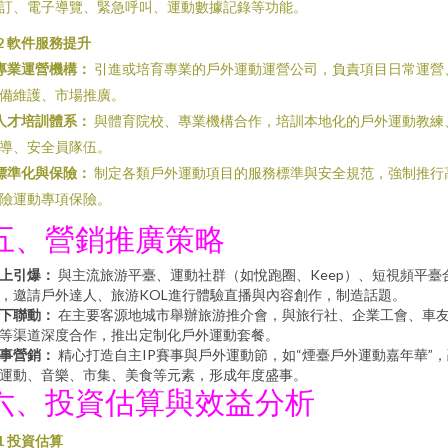
訂、電子導覽、緊急呼叫、運動數據記錄等功能。
.2 軟件服務提升
專業運營機構：
引進或培育專業的戶外運動運營公司，負責項目日常運營
備維護、市場推廣。
人才培訓體系：
與體育院校、專業機構合作，培訓本地化的戶外運動教練
導、安全員隊伍。
標準化與保險：
制定各類戶外運動項目的服務標準與安全規范，強制推行
險運動專項保險。
五、營銷推廣策略
上引爆：
與主流旅游平臺、運動社群（如悅跑圈、Keep）、短視頻平臺
，邀請戶外達人、旅游KOL進行體驗直播與內容創作，制造話題。
下聯動：
在主要客源地城市舉辦旅游推介會，與旅行社、企業工會、車
等渠道深度合作，推出定制化戶外運動套餐。
事營銷：
精心打造自主IP賽事與戶外運動節，如“煙臺戶外運動嘉年華”，
運動、音樂、市集、美食等元素，形成年度盛事。
六、投資估算與效益分析
.1 投資估算