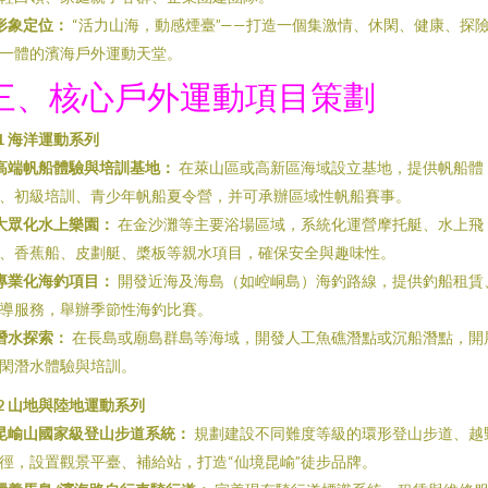
形象定位：
“活力山海，動感煙臺”——打造一個集激情、休閑、健康、探
一體的濱海戶外運動天堂。
三、核心戶外運動項目策劃
.1 海洋運動系列
高端帆船體驗與培訓基地：
在萊山區或高新區海域設立基地，提供帆船體
、初級培訓、青少年帆船夏令營，并可承辦區域性帆船賽事。
大眾化水上樂園：
在金沙灘等主要浴場區域，系統化運營摩托艇、水上飛
、香蕉船、皮劃艇、槳板等親水項目，確保安全與趣味性。
專業化海釣項目：
開發近海及海島（如崆峒島）海釣路線，提供釣船租賃
導服務，舉辦季節性海釣比賽。
潛水探索：
在長島或廟島群島等海域，開發人工魚礁潛點或沉船潛點，開
閑潛水體驗與培訓。
.2 山地與陸地運動系列
昆崳山國家級登山步道系統：
規劃建設不同難度等級的環形登山步道、越
徑，設置觀景平臺、補給站，打造“仙境昆崳”徒步品牌。