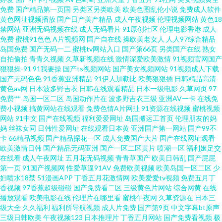
影音先锋黑丝高跟 韩国A片无码 日本一道久久 www人人操 福利社午夜剧场
免费
国产精品第一页国
另类区另类欧美
欧美色图乱伦小说
免费成人软件
黄色网址视频播放
国产日产美产精品
成人午夜视频
伦理视频网站
黄色18
精品毛片 麻豆精品69 欧美成年视频 人人操热超碰 日韩色欧 丝袜av导航 伪娘
禁网站
亚洲无码视频在线
成人无码看片
91原创社区
伦理电影香港
成人
免费
蜜桃91色色
A片视频网
国产自在线
操欧美老女人
人人97综合精品
岛国免费
国产无码一二
蜜桃tv网站入口
国产第66页
另类国产在线
熟女
91 午夜剧场东京热 亚洲女性黄页网站 自拍超碰天天看 91亚色视频 99超超碰
自拍偷拍
青青久视频
久草新视频在线
激情深爱欧美激情
91视频官网国产
狠狠操-91
91我要操
国产ts视频网站
国产美女视频网站
91视频成人下载
18岁18岁黄色 精品成人精品 美国性福福利导航 欧美黄色网址 人妖视频ts 日
国产无码色色
91香蕉亚洲精品
91伊人加勒比
欧美狠狠插
日韩精品高清
黄色av网
日本波多野吉衣
日韩在线观看精品
日本一级电影
久草网页
97
免费艹
岛国一区二区
岛国动作片在
波多野吉衣三级
亚洲AV一卡
在线免
韩色色 导航av 男人天堂aaaa 91色图区 国产酒店自拍 日本a黄 91超碰在线 超
费小视频
搞黄网站在线观看
免费色情A片网扯
91资源在线视频
蜜桃视频
网站
91中文
国产在线视频
福利爱爱网址
岛国搬运工首页
伦理朋友的妈
碰自p拍 久久中文AV资源 日韩中文字 91高清视频 大香蕉h 欧美色色H 亚洲成
妈
丝袜女同
日韩性爱网址
在线观看日本黄
亚洲国产第一网站
国产99不
卡
66精品视频
国产精品探花一区
成人免费国产大片
国产在线网址观看
欧美激情日韩
国产精品无码亚洲
国产一区二区黄片
喷潮一区
福利姬足交
人在线播放 成人不卡视频 日韩欧美亚影院 91理论视频 第一福利所AV 麻豆传
在线看
成人午夜网址
五月花无码视频
青青草国产
欧美日韩乱
国产屁屁
第一页
91国产视频网
性爱草逼91AV
免费欧美视频
欧美岛国一区二区
少
媒网站 婷婷五月肏屄电影 97人人视频 含羞草黄影院 青青操在线观看 91黑丝
妇喷水18禁
51漫画APP
丁香五月花激情网
欧美爱爱tv视频
免费五月丁
香视频
97香蕉超级碰碰
国产免费看二区
三级黄色片网站
综合网黄
在线
播放观看
欧美电影在线
伦理片在哪里看
蜜桃午夜网
久草资源在
日本三
无码 91视屏黄 老司机综合网 香蕉视频禁18 www狠狠撸 黄色网址视频大全 日
级大全
久久福利
福利所导航视频
成人片免费
国产第9页
中文字幕bt原声
三级日韩欧美
午夜视频123
日本推理片
丁香五月网站
国产免费看视频
极