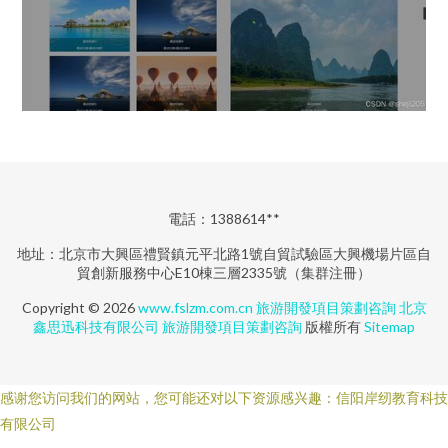
電話：1388614**
地址：北京市大興區禮賢鎮元平北路1號自貿試驗區大興機場片區自
貿創新服務中心E10棟三層2335號（集群注冊）
Copyright © 2026
www.fslzm.com.cn
旅游開發項目策劃咨詢
北京
鑫思迅科技有限公司
旅游開發項目策劃咨詢
版權所有
Sitemap
感谢您访问我们的网站，您可能还对以下资源感兴趣：信阳岸纫教育科技
有限公司