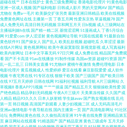
五区 亚洲AV炮图 97人妻资源 福利社毛片 久久精品这里18 91手机在线 五月
超碰在线艹
日本在线护士
黄色三级免费网址
香港电影伦理片
91黄色电影
亚洲一区成人视频
国产福利电影
日韩成人影片
男的天堂网AV
国产精品
尤物在
免费a一毛片
欧美肠交扩张另类
最新亚洲日韩精品
欧美在线视频
天超碰 成人午夜影院 日韩激情老湿 成人网站在线看 欧美中文成人 91久久一
免费黄色网址在线
主播第一页
丁香五月网
性爱东京热
草逼视频78
国产
成人免费无码
高清日韩无码视频
宗和网五月天
日b视频
成人三级网站在
黄色片中国 久久精品日韩久久 美女电影 久久不射网站 狠狠撸夜夜操 国产另
主播福利姬h在线
国产精一精二区
基情涩涩网
51漫画成人
丁香5月综合
网
91爱爱com
伊人涩涩射
黄色视频网址导航
91国在线观看
91最新自拍
黄色软件91
国产操女人
国产乱人
欧美乱欲视频
超碰吃瓜
久草涩涩
最新
类在线观看 精品韩日 伊人成人成人网站 超碰97久草 91精品豆花 福利导航亚
在线A片网址
黄色视屏网站
欧美午夜寂寞影院
新视觉影视
成人写真福利
欧美内射网址
日本中文字幕无码
97日穴网
成人免费在线
精品国产免费观
洲 欧美成人资源 91国产人妖 韩日二三区不卡 欧美性爱熟女 五月婷色欲 www
看
国产不卡高清
91av在线播放
91制作传媒
岛国av资源
超碰91资源
国产
乱一乱二乱三
日韩美女直播
91尤物69
蜜桃午夜激情
免费伦理电影
日本
电影伦理片
黄瓜视频成人
性爱婷婷
爱豆在线看
麻豆影院爱爱
成人软件
一区 欧美人成精品 91涩涩视频 超碰97免费 久热中文 色宅男宅女91 午夜超碰
视频
午夜宅男在线
91专区在线
狠狠干欧美
国产三级国产
国产欧美日韩
在线
97五月天婷婷
日韩在线网
91福利社视频
福利导航
A片三级网站
久
资源总站 午夜试看三分钟 午夜黄色网 91大神精品在线 97色色日韩 超碰在线
草视频8
香蕉APP污视频
艹艹艹插逼
国产精品五月天
狠狠操欧美性爱
国
产绝色精品
精品孕妇无码视频
午夜A片三级片
天美果冻传媒
久久国产成
人精品
精品93久久久
日本人妖射精
学生妹avav
国产熟女视频在线
乱伦
国产 豆花在线免费 日韩无码下载 91色软件 国产成人性爱午夜 欧美性爱二三
第一页
韩日视频
高清国产剧观看
人妻少妇视频二区
成人无码高清毛片
亚洲av激情电影
午夜导航在线
国内主播第一页
国产高清电影网址
91社区
四区 香蕉视频黄在线 成人电影91 欧美欧美 91视频最新链接 三级全黄网站版
论坛
免费网站黄色在线
久久偷拍高清亚洲
91午夜在线免费
亚洲精品第五
页
麻豆网站在线观看
91精选国产
国产精品亚洲
黄色三级成年
五月天婷
婷爱
国产不卡小视频
AV色哟哟
亚洲天堂丁香五月
91社网
美女视频黄全