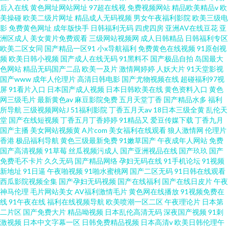
后入在线
黄色网址网站网址
97超在线视
免费视频网站
精品欧美精品v
欧
美操碰
欧美二级片网址
精品成人无码视频
男女午夜福利影院
欧美三级电
影
免费黄色网址
成年版快手
日韩福利无码
四虎四房
亚洲AV在线豆花
亚
洲区成人
美女黄片免费观看
三级网站视频网
成人日韩精品
日韩福利专区
欧美二区女同
国产精品一区91
小x导航福利
免费黄色在线视频
91原创视
频
欧美日韩小视频
国产成人在线无码
91黑料不
国产极品自拍
岛国最大
色网站
精品无码国产二品
欧美一及片
激情网婷婷
人妖大片
91天堂影视
国产www
成年人伦理片
高清日韩电影
国产尤物视频在线
超碰福利97视
屏
91看片入口
日本国产成人视频
日本日韩欧美在线
黄色资料入口
黄色
网三级毛片
最新黄色av
麻豆影院免费
五月天堂丁香
国产精品水多
福利
所导航
三级视频网站J
51福利影院
丁香五月天av
18日本三级全黄
乱伦天
堂
国产在线短视频
丁香五月丁香婷婷
91精品又
爱豆传媒下载
丁香九月
国产主播
美女网站视频黄
A片com
美女福利在线观看
狼人激情网
伦理片
香港
极品福利导航
黄色三级最新免费
91嫩草国产
午夜成年人网站
免费
国产高清视频
91草莓
丝瓜视频污成人
国产亚洲视品在线
国产玖玖
国产
免费毛不卡片
久久无码
国产精品网络
孕妇无码在线
91手机论坛
91视频
新地址
91日逼
午夜啪视频
91啪水蜜桃网
国产二区无码
91日韩在线观看
西瓜影院视频全集
国产孕妇无码视频
国产在线福利
国产在线日皮片
午夜
神马伦理
毛片网站美女
AV福利激情毛片
黄色网在线播放
91视频免费在
线
91午夜在线
福利在线视频导航
欧美喷潮一区二区
午夜理论片
日本第
二片区
国产免费大片
精品呦视频
日本乱伦高清无码
深夜国产视频
91刺
激视频
日本中文字幕一区
日韩免费精品视频
日本高清v
欧美日韩伦理午