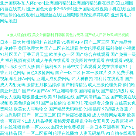
亚洲国模私拍人体gogo|亚洲国内精品|亚洲国内精品自在线影院|亚洲国
内自在线黄片|亚洲国色天香卡2卡3卡4|亚洲国语在线视频手机在线|亚洲
韩国偷拍在线观看|亚洲黑丝在线|亚洲狠狠做深爱婷婷影院|亚洲黄毛片
网站地图
日本一级大片
微拍福利在线观看
91香蕉APP
国产二区三区
国产精品性
国产网络自拍 亚洲欧洲日产AV 久久国产精品一区 欧洲A级网站 在线播放成人
乱伦种子
美国伦理大片
国产二区在线观看
美女伦理视频
福利偷拍小视频
91社区国产
丁香五月天堂
欧美变态一区
国产综合在线观看
国产免费一级
a 狼人综合影院 美女外面福利 日韩国黄色片无马 国产成人日韩 玖玖精品视频
片
福利视频资源站
成人午夜在线观看
欧美图片在线观看
在线观看h视频
国产a级0
变性人妖
国产福利永久
日韩中文字幕观看
足交在线播放91
丁
香五月色网站
黄色3级抢网站
国产一区二区
日本一级婬片
久久免费手机
在线 天天久久视频 97电影院色 国产网站在线 午夜波多解衣 丰满人妻影片 美
视频
学生妹Av网站
亚洲人成免费网站
91大神自拍
福利片在线观看
国产
成人内射无码
激情五月极品婷婷
国产剧情精品
成人三级伦理免费
偷怕欧
女足交91 91TV精品 成人小视频APP 韩日欧av 九一国产 欧美成人超碰 91福利
美亚州图片
国产AV国产AV
97亚洲精华液
国内精自线
国产精品3级片
成
年女人视频
狠狠撸亚洲欧美
91操碰在线
国产高清精品二区
国产欧美在线
视频
欧美色综合网
91国产自拍偷拍
香蕉911
花蝴蝶看片免费
白丝美女免
色区 韩国三级日逼AV 亚洲九九 大香蕉AV在线 激情三级文学 欧美AⅤ网 日韩
费网站
欧美女人与动物交
国产精品无码电影
91插插库
97超碰大香蕉
户
外自慰影院
国产一区二区二区
国产偷窥盗摄视频
成人动漫网站观看
欧美
偶偶福利 www很很插 豆花视频无码福利 九九涩涩网 人人插人人摸 亚洲91网
第一页夜夜
91成人精品视频
蜜桃爱爱视频
乱伦熟女五月天
91香蕉视
福
利在线视频直播
一区xxxxx
岛国大片免费视频
一道日本亚洲香蕉
国产91
高清精品
国产一区二区福利
伦理在线播放
人妻无码精品
91自拍在线观看
站 草草浮力快猫 福利社在线视频 美女豆花视频 欧美色色资源站 亚洲AV久久