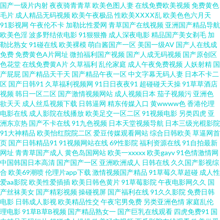
国产一级片内射
夜夜骑青青草
欧美色图人妻
在线免费欧美视频
免费黄色
毛片
成人精品无码视频
欧美午夜极品
性欧美ⅩⅩⅩⅩ乱
欧美色色六月天
蜜芽 91视屏18 www污黄在线 福利影院在线观看 黑人干日本少妇 青青草毛片
91影视网
午夜伦不卡
加勒比性爱网
青草国产在线视频
亚洲国产精品导航
欧美色淫
波多野结依电影
91狠狠撸
成人深夜电影
精品国产美女剃毛
加
勒比熟女
91碰在线
欧美裸模
萌白酱国产一区
美国一级AV
国产人在线成
资源 五月天三级网 69成人免费视频 97超碰资源共享 在线51偷拍 2026午夜
免费
免费黄色A片网址
微拍福利国产视频
国产人成无码视频
国产原创区
色花堂
在线免费黄A片
久草福利
乱伦家庭
成人午夜免费视频
人妖射精
国
伦理 精品狼人社區99 三级东京热 深夜福利导航 丝袜美足 欧美色AB 天天骚天
产屁屁
国产精品天干天
国产精品午夜一区
中文字幕无码人妻
日本不卡二
区
国产日韩91
久草福利视频网
91日日夜夜91
超碰碰天天操
91草草酒店
视频
韩日一区二区
国产激情视频网站
成人视频日本
茄子视频污
亚洲色
天操 97超碰免费在线 肏屄视频网址 国产久艹视频 久久理论婷婷网 三级片AV
欲天天
成人丝瓜视频下载
日韩逼网
精东传媒入口
黄wwww色
香港伦理
电影在线
成人影院在线播放
欧美足交一区二区
91视频电影
另类四虎
亚
的天堂 亚洲麻豆AV一区 操逼网站三级 91视频东京热 中文字幕电影日本 AV久
洲东京热
国产不卡在线
91九色视频
日本天堂视频导航
日本三级光棍影院
91大神精品
欧美怡红院院二区
爱豆传媒观看网站
综合日韩欧美
草逼网首
页
国产日韩精品91
91视频网站在线
69性影院
福利资源在线
91自拍最新
草 国产成人高清网址 久久护士总站 欧美中字 亚洲免费日批视频 97午夜剧场
网址
青青草国产成人
黄色岛国网站
欧美一xxxxx
欧美gayv
91色情激情网
中国韩国日本高清
国产国产一区
亚洲欧洲成人
日韩在线
久久国产影视综
久久色导航 福利午夜探花 欧美a影院 日美大操逼 91官网在线看 大香蕉五月天
合
欧美69潮喷
伦理片app下载
激情视频国产精品
91草莓久草超碰
成人性
爱aa影院
欧美性爱插插
欧美日韩色黄片
91草莓影院
午夜电影网久久
国
产丝袜美女
国产精彩视频
操碰视屏
国产福利在线
91久久影院
免费日韩
国产在线视频 狼人综合伊人 欧美色AB 熟女a资源 在线99超碰 97超碰在线公
电影
日韩成人影视
欧美精品性交
午夜宅男免费
另类亚洲色情
家庭乱伦
理电影
91草B草B视频
国产精品熟女一
国产巨乳在线观看
四虎免费91
国
开 草草亚洲插影院 岛国VA 黄色色情网站 欧美三级网址 三级国产字幕 午夜福