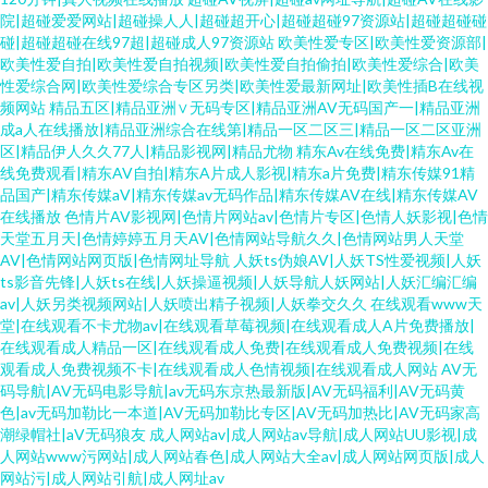
院|超碰爱爱网站|超碰操人人|超碰超开心|超碰超碰97资源站|超碰超碰碰
碰|超碰超碰在线97超|超碰成人97资源站
欧美性爱专区|欧美性爱资源部|
欧美性爱自拍|欧美性爱自拍视频|欧美性爱自拍偷拍|欧美性爱综合|欧美
性爱综合网|欧美性爱综合专区另类|欧美性爱最新网址|欧美性插B在线视
频网站
精品五区|精品亚洲∨无码专区|精品亚洲AV无码国产一|精品亚洲
成a人在线播放|精品亚洲综合在线第|精品一区二区三|精品一区二区亚洲
区|精品伊人久久77人|精品影视网|精品尤物
精东Av在线免费|精东Av在
线免费观看|精东AV自拍|精东A片成人影视|精东a片免费|精东传媒91精
品国产|精东传媒aV|精东传媒av无码作品|精东传媒AV在线|精东传媒AV
在线播放
色情片AV影视网|色情片网站av|色情片专区|色情人妖影视|色情
天堂五月天|色情婷婷五月天AV|色情网站导航久久|色情网站男人天堂
AV|色情网站网页版|色情网址导航
人妖ts伪娘AV|人妖TS性爱视频|人妖
ts影音先锋|人妖ts在线|人妖操逼视频|人妖导航人妖网站|人妖汇编汇编
av|人妖另类视频网站|人妖喷出精子视频|人妖拳交久久
在线观看www天
堂|在线观看不卡尤物av|在线观看草莓视频|在线观看成人A片免费播放|
在线观看成人精品一区|在线观看成人免费|在线观看成人免费视频|在线
观看成人免费视频不卡|在线观看成人色情视频|在线观看成人网站
AV无
码导航|AV无码电影导航|av无码东京热最新版|AV无码福利|AV无码黄
色|av无码加勒比一本道|AV无码加勒比专区|AV无码加热比|AV无码家高
潮绿帽社|aV无码狼友
成人网站av|成人网站av导航|成人网站UU影视|成
人网站www污网站|成人网站春色|成人网站大全av|成人网站网页版|成人
网站污|成人网站引航|成人网址av