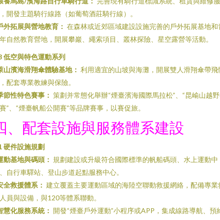
環養馬島/濱海路自行車騎行道：
完善現有騎行道標識系統、租賃與維修
，開發主題騎行線路（如葡萄酒莊騎行線）。
戶外拓展與營地教育：
在森林或近郊區域建設設施完善的戶外拓展基地和
年自然教育營地，開展攀巖、繩索項目、叢林探險、星空露營等活動。
.3 低空與特色運動系列
萊山濱海滑翔傘體驗基地：
利用適宜的山坡與海灘，開展雙人滑翔傘帶飛
，配套專業教練與保險。
季節性特色賽事：
策劃并常態化舉辦“煙臺濱海國際馬拉松”、“昆崳山越野
賽”、“煙臺帆船公開賽”等品牌賽事，以賽促旅。
四、配套設施與服務體系建設
.1 硬件設施規劃
運動基地與碼頭：
規劃建設或升級符合國際標準的帆船碼頭、水上運動中
、自行車驛站、登山步道起點服務中心。
安全救援體系：
建立覆蓋主要運動區域的海陸空聯動救援網絡，配備專業
人員與設備，與120等體系聯動。
智慧化服務系統：
開發“煙臺戶外運動”小程序或APP，集成線路導航、預