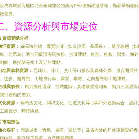
設成為環渤海地區乃至全國知名的濱海戶外運動旅游勝地，顯著帶動相關
鏈發展。
二、資源分析與市場定位
.1 資源稟賦分析
海洋資源：
綿長海岸線、優質沙灘（如金沙灘、養馬島）、離岸島嶼（如
島、芝罘島）適合開展濱海馬拉松、沙灘運動、帆船、帆板、潛水、海釣
劃艇、摩托艇等水上及近岸運動。
山地與森林資源：
昆崳山、牙山、艾山等山脈以及森林公園，適合開展登
、徒步、越野跑、山地自行車、露營、攀巖、定向越野等山地運動。
空域與氣候：
風力條件適宜，空域開闊，具備發展滑翔傘、動力三角翼等
飛行運動的潛力。
文化資源：
葡萄酒文化、開埠文化、仙道文化等可與戶外運動結合，設計
主題徒步、騎行線路。
.2 市場定位
核心客群：
周邊城市（青島、威海、濰坊等）及省內外的戶外運動愛好者
輕白領、家庭親子客群、企業團建團隊。